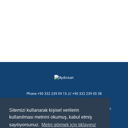
Phone
+90 332 239 09 15 /// +90 332 239 05 38
E - mail
aydinsan@aydinsan.com
Konya Organize Sanayi Bölgesi T.Ziyaeddin Cad. 8 No'lu Sok.
Sitemizi kullanarak kişisel verilerin
No:26
kullanılması metnini okumuş, kabul etmiş
Selçuklu / Konya / TÜRKİYE
sayılıyorsunuz.
Metni görmek için tıklayınız