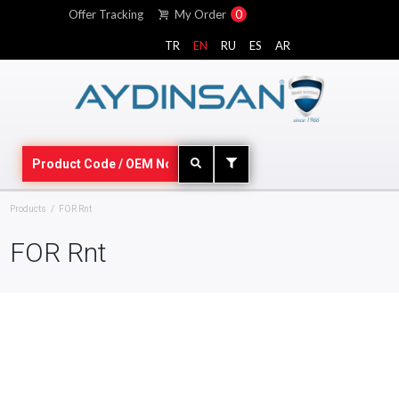
Offer Tracking
My Order
0
TR
EN
RU
ES
AR
Products
FOR Rnt
FOR Rnt