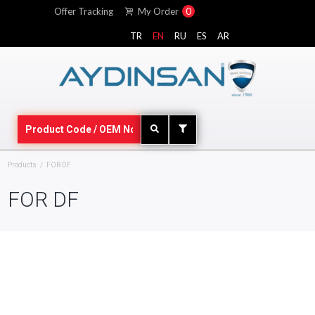
Offer Tracking
My Order
0
TR
EN
RU
ES
AR
Products
FOR DF
FOR DF