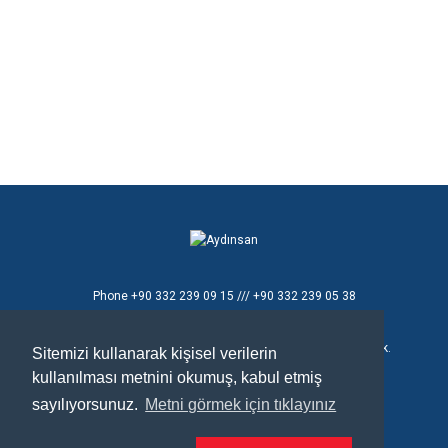
Phone
+90 332 239 09 15 /// +90 332 239 05 38
E - mail
aydinsan@aydinsan.com
Konya Organize Sanayi Bölgesi T.Ziyaeddin Cad. 8 No'lu Sok.
Sitemizi kullanarak kişisel verilerin
No:26
kullanılması metnini okumuş, kabul etmiş
Selçuklu / Konya / TÜRKİYE
sayılıyorsunuz.
Metni görmek için tıklayınız