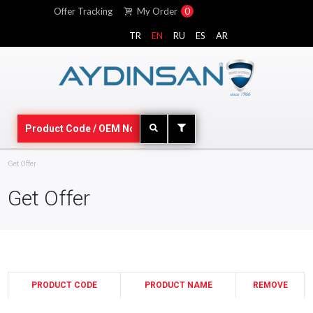
Offer Tracking
My Order
0
TR
EN
RU
ES
AR
Get Offer
Get Offer
PRODUCT CODE
PRODUCT NAME
REMOVE