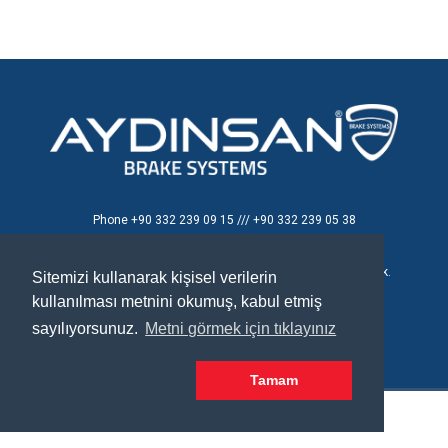
Phone
+90 332 239 09 15 /// +90 332 239 05 38
E - mail
aydinsan@aydinsan.com
Konya Organize Sanayi Bölgesi T.Ziyaeddin Cad. 8 No'lu Sok.
Sitemizi kullanarak kişisel verilerin
No:26
kullanılması metnini okumuş, kabul etmiş
Selçuklu / Konya / TÜRKİYE
sayılıyorsunuz.
Metni görmek için tıklayınız
Tamam
Aydınsan - Brake Adjuster | Powered by
POST