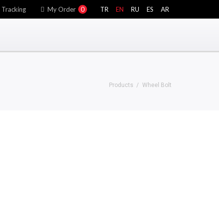
 Tracking
My Order
0
TR
EN
RU
ES
AR
Products
Wheel Bolt