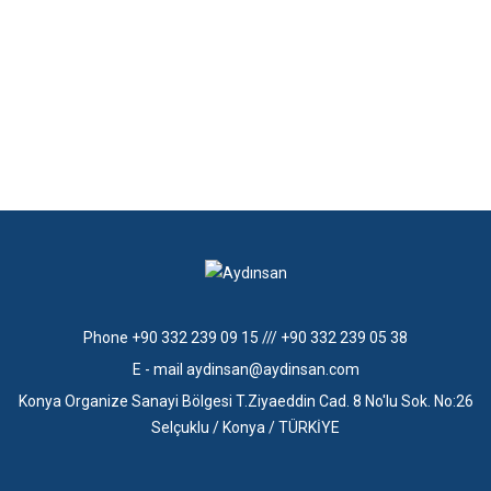
Phone
+90 332 239 09 15 /// +90 332 239 05 38
E - mail
aydinsan@aydinsan.com
Konya Organize Sanayi Bölgesi T.Ziyaeddin Cad. 8 No'lu Sok. No:26
Selçuklu / Konya / TÜRKİYE