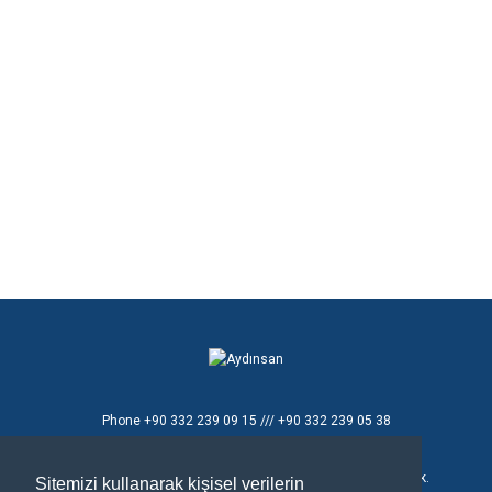
Phone
+90 332 239 09 15 /// +90 332 239 05 38
E - mail
aydinsan@aydinsan.com
Konya Organize Sanayi Bölgesi T.Ziyaeddin Cad. 8 No'lu Sok.
Sitemizi kullanarak kişisel verilerin