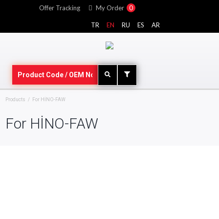
Offer Tracking
My Order
0
TR
EN
RU
ES
AR
Products
For HİNO-FAW
For HİNO-FAW