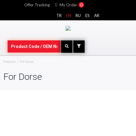
Offer Tracking
My Order
0
TR
EN
RU
ES
AR
Products
For Dorse
For Dorse