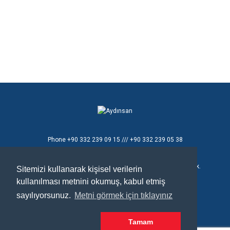
Phone
+90 332 239 09 15 /// +90 332 239 05 38
E - mail
aydinsan@aydinsan.com
Konya Organize Sanayi Bölgesi T.Ziyaeddin Cad. 8 No'lu Sok.
Sitemizi kullanarak kişisel verilerin
No:26
kullanılması metnini okumuş, kabul etmiş
Selçuklu / Konya / TÜRKİYE
sayılıyorsunuz.
Metni görmek için tıklayınız
Tamam