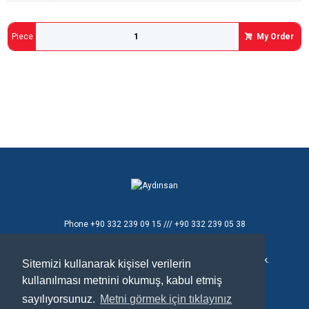
Piece
My Order
Phone
+90 332 239 09 15 /// +90 332 239 05 38
E - mail
aydinsan@aydinsan.com
Konya Organize Sanayi Bölgesi T.Ziyaeddin Cad. 8 No'lu Sok.
Sitemizi kullanarak kişisel verilerin
No:26
kullanılması metnini okumuş, kabul etmiş
Selçuklu / Konya / TÜRKİYE
sayılıyorsunuz.
Metni görmek için tıklayınız