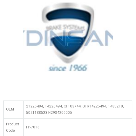
21225494, 14225494, CF103744, STR14225494, 1488210,
OEM
5021138523 N2934206005
Product
FP-7016
Code