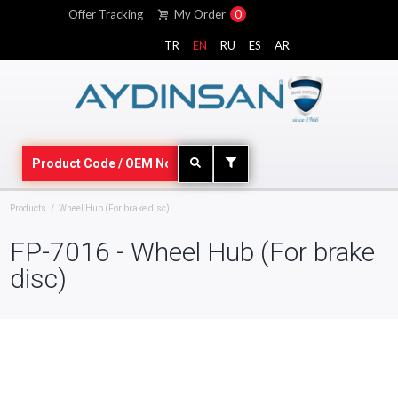
Offer Tracking
My Order
0
TR
EN
RU
ES
AR
Products
Wheel Hub (For brake disc)
FP-7016 - Wheel Hub (For brake
disc)