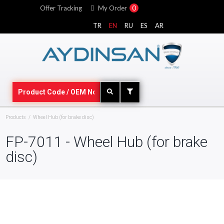
Offer Tracking
My Order
0
TR
EN
RU
ES
AR
Products
Wheel Hub (for brake disc)
FP-7011 - Wheel Hub (for brake
disc)