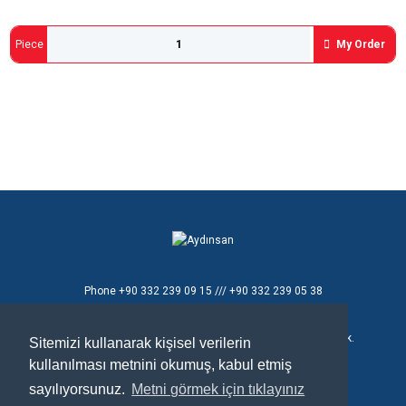
Piece
My Order
Phone
+90 332 239 09 15 /// +90 332 239 05 38
E - mail
aydinsan@aydinsan.com
Konya Organize Sanayi Bölgesi T.Ziyaeddin Cad. 8 No'lu Sok.
Sitemizi kullanarak kişisel verilerin
No:26
kullanılması metnini okumuş, kabul etmiş
Selçuklu / Konya / TÜRKİYE
sayılıyorsunuz.
Metni görmek için tıklayınız