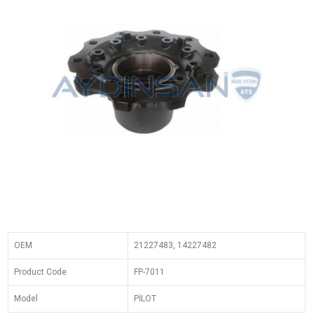
OEM
21227483, 14227482
Product Code
FP-7011
Model
PİLOT