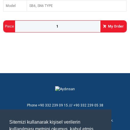
Model
SB6, SN6 TYPE
Piece
My Order
Phone
+90 332 239 09 15 /// +90 332 239 05 38
E - mail
aydinsan@aydinsan.com
Konya Organize Sanayi Bölgesi T.Ziyaeddin Cad. 8 No'lu Sok.
Sitemizi kullanarak kişisel verilerin
No:26
kullanılması metnini okumuş, kabul etmiş