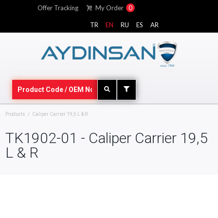
Offer Tracking
My Order
0
TR
EN
RU
ES
AR
Products
Caliper Carrier 19,5 L & R
TK1902-01 - Caliper Carrier 19,5
L & R