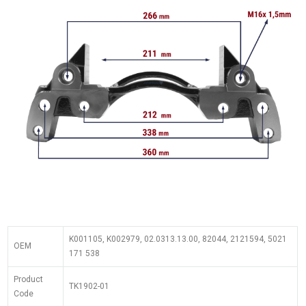
K001105, K002979, 02.0313.13.00, 82044, 2121594, 5021
OEM
171 538
Product
TK1902-01
Code